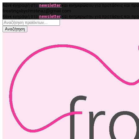
Κάνε εγγραφή στο
newsletter
και ενημερώσου για προτάσεις και π
frostingsbychristinaz@gmail.com
Κάνε εγγραφή στο
newsletter
και ενημερώσου για προτάσεις και π
Αναζήτηση