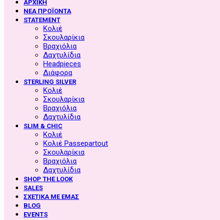
ΑΡΧΙΚΗ
ΝΕΑ ΠΡΟΪΟΝΤΑ
STATEMENT
Κολιέ
Σκουλαρίκια
Βραχιόλια
Δαχτυλίδια
Headpieces
Διάφορα
STERLING SILVER
Κολιέ
Σκουλαρίκια
Βραχιόλια
Δαχτυλίδια
SLIM & CHIC
Κολιέ
Κολιέ Passepartout
Σκουλαρίκια
Βραχιόλια
Δαχτυλίδια
SHOP THE LOOK
SALES
ΣΧΕΤΙΚΑ ΜΕ ΕΜΑΣ
BLOG
EVENTS