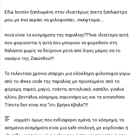
Εδώ λοιπόν ξαπλωμένη στην ιδιαιτέρως άνετη ξαπλώστρα
μου, με ένα αεράκι να ψιλοφυσάει…σκέφτομαι….
ποιά είναι τα κοσμήματα της παραλίας???και ιδιαίτερα αυτά
που φοριούνται ή αυτά που μπορούν να φορεθούν στη
θάλασσα χωρίς να δείχνουν μετά από λίγες μέρες σα το
ναυάγιο της Ζακύνθου!!!
Τα τελευταία χρόνια υπάρχει μια ολόκληρη φιλοσοφία γύρω
από το dress code της παραλίας με προσεγμένο από το
φόρεμα, παρεό, μαγιό, τσάντα, αντιηλιακό, καπέλο, γυαλιά
ηλίου, βεντάλια, κόσμημα, σαγιονάρα ως και τα scrunchies.
Τίποτα δεν είναι πια “ότι βρήκα έβαλα”!!!
Στο κομμάτι όμως που ενδιαφέρει εμένα, το κόσμημα, τα
ασημένια κοσμήματα είναι μια safe επιλογή, με κορδονάκι ή