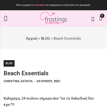
Κάνε εγγραφή στο
newsletter
και ενημερώσου για προτάσεις και προσφορές
0
Αρχική
»
BLOG
»
Beach Essentials
BLOG
Beach Essentials
CHRISTINA ZATAYIA
24 ΙΟΥΛΊΟΥ, 2021
Καλημέρα, 24 Ιουλίου σήμερα από “σα τη Χαλκιδική δεν
έχει”!!!