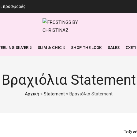
αι προσφορές
TERLING SILVER
SLIM & CHIC
SHOP THE LOOK
SALES
ΣΧΕΤ
Βραχιόλια Statement
Αρχική
»
Statement
»
Βραχιόλια Statement
Ταξιν