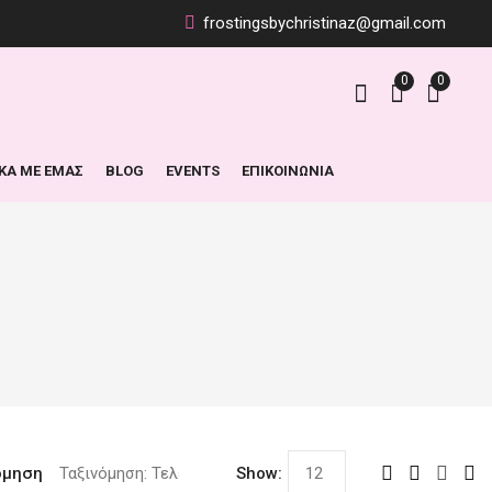
frostingsbychristinaz@gmail.com
0
0
ΙΚΑ ΜΕ ΕΜΑΣ
BLOG
EVENTS
ΕΠΙΚΟΙΝΩΝΙΑ
όμηση
Show: