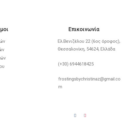
μοι
Επικοινωνία
λών
Ελ.Βενιζέλου 22 (6ος όροφος),
Θεσσαλονίκη, 54624, Ελλάδα
ών
φών
(+30) 6944618425
ου
frostingsbychristinaz@gmail.co
m