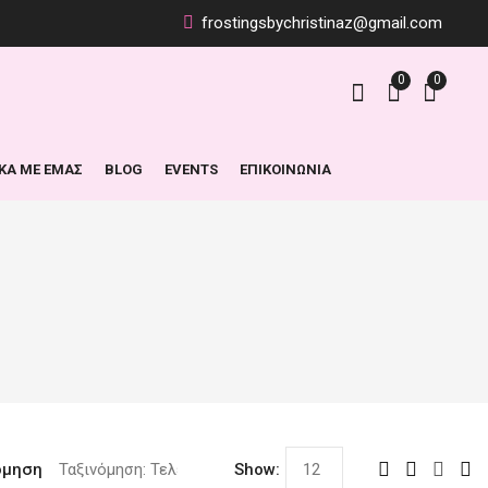
frostingsbychristinaz@gmail.com
0
0
ΙΚΑ ΜΕ ΕΜΑΣ
BLOG
EVENTS
ΕΠΙΚΟΙΝΩΝΙΑ
όμηση
Show: