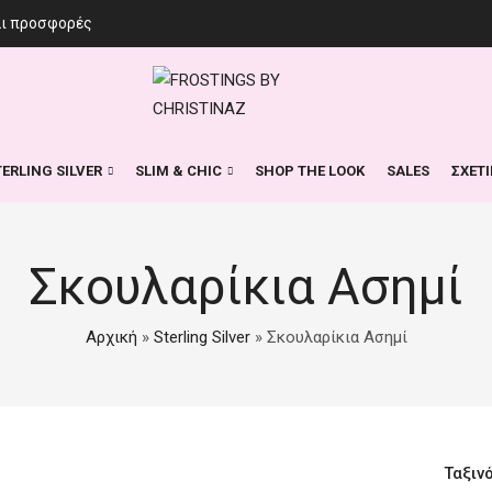
αι προσφορές
TERLING SILVER
SLIM & CHIC
SHOP THE LOOK
SALES
ΣΧΕΤ
Σκουλαρίκια Ασημί
Αρχική
»
Sterling Silver
»
Σκουλαρίκια Ασημί
Ταξιν