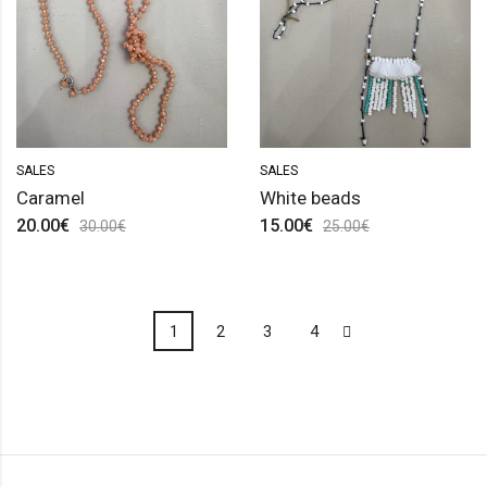
SALES
SALES
Caramel
White beads
20.00
€
15.00
€
30.00
€
25.00
€
1
2
3
4