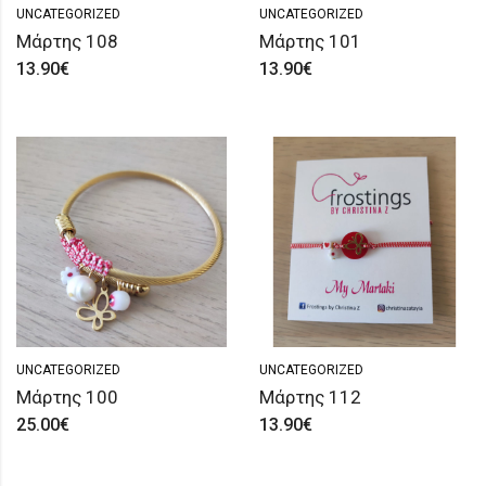
UNCATEGORIZED
UNCATEGORIZED
Μάρτης 108
Μάρτης 101
13.90
€
13.90
€
UNCATEGORIZED
UNCATEGORIZED
Μάρτης 100
Μάρτης 112
25.00
€
13.90
€