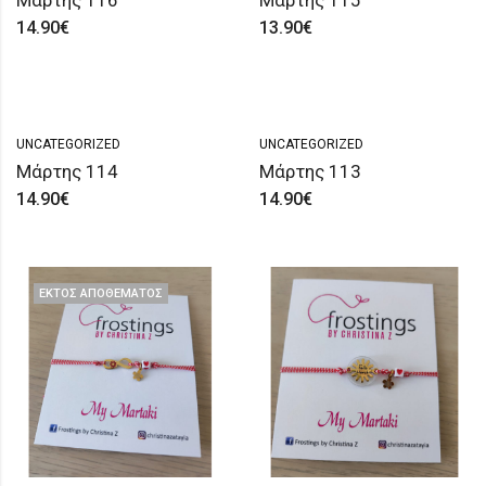
Μάρτης 116
Μάρτης 115
14.90
€
13.90
€
UNCATEGORIZED
UNCATEGORIZED
Μάρτης 114
Μάρτης 113
14.90
€
14.90
€
ΕΚΤΌΣ ΑΠΟΘΈΜΑΤΟΣ