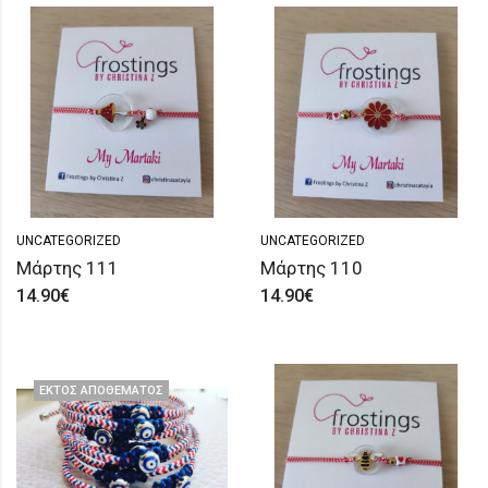
UNCATEGORIZED
UNCATEGORIZED
Μάρτης 111
Μάρτης 110
14.90
€
14.90
€
ΕΚΤΌΣ ΑΠΟΘΈΜΑΤΟΣ