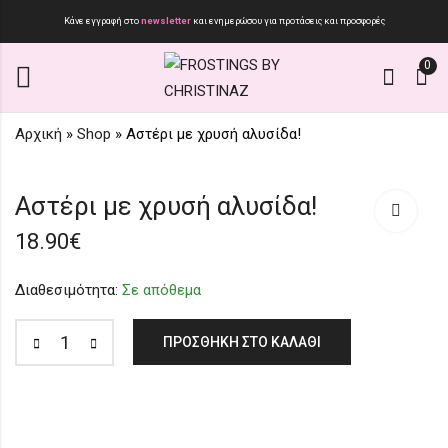
Κάνε εγγραφή στο
newsletter
και ενημερώσου για προτάσεις και προσφορές
0
Αρχική
»
Shop
»
Αστέρι με χρυσή αλυσίδα!
Ρόδι με χρυσή
The Wire Collection '24
Αστέρι με χρυσή αλυσίδα!
αλυσίδα!
edition 1.
18.90
€
18.90
25.90
€
€
Διαθεσιμότητα:
Σε απόθεμα
ΠΡΟΣΘΉΚΗ ΣΤΟ ΚΑΛΆΘΙ