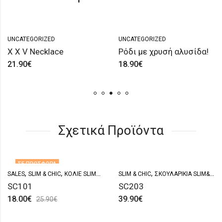
UNCATEGORIZED
UNCATEGORIZED
X X V Necklace
Ρόδι με χρυσή αλυσίδα!
21.90
€
18.90
€
Σχετικά Προϊόντα
ΣΕ ΠΡΟΣΦΟΡΆ
,
,
,
SALES
SLIM & CHIC
ΚΟΛΙΈ SLIM&CHIC
SLIM & CHIC
ΣΚΟΥΛΑΡΊΚΙΑ SLIM&CHIC
SC101
SC203
18.00
€
39.90
€
25.90
€