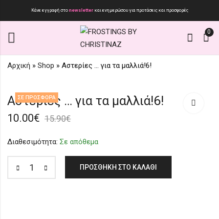
Κάνε εγγραφή στο
newsletter
και ενημερώσου για προτάσεις και προσφορές
0
Αρχική
»
Shop
»
Αστερίες … για τα μαλλιά!6!
Αστερίες... για τα
Αστερίες...για τα
Αστερίες … για τα μαλλιά!6!
ΣΕ ΠΡΟΣΦΟΡΆ
μαλλιά! 5!
μαλλιά! 7!
10.00
€
10.00
10.00
€
€
15.90
15.90
€
€
15.90
€
Διαθεσιμότητα:
Σε απόθεμα
ΠΡΟΣΘΉΚΗ ΣΤΟ ΚΑΛΆΘΙ