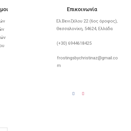
μοι
Επικοινωνία
λών
Ελ.Βενιζέλου 22 (6ος όροφος),
Θεσσαλονίκη, 54624, Ελλάδα
ών
φών
(+30) 6944618425
ου
frostingsbychristinaz@gmail.co
m