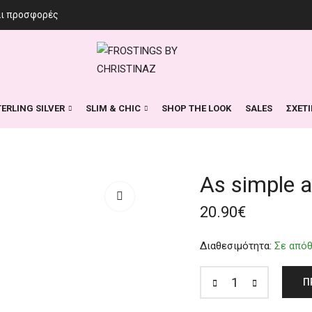
αι προσφορές
TERLING SILVER
SLIM & CHIC
SHOP THE LOOK
SALES
ΣΧΕΤ
As simple a
20.90
€
Διαθεσιμότητα:
Σε από
Π