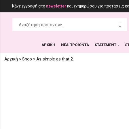
Κάνε εγγραφή στο
newsletter
και ενημερώσου για προτάσεις κ
ΑΡΧΙΚΗ
ΝΕΑ ΠΡΟΪΟΝΤΑ
STATEMENT
S
Αρχική
»
Shop
»
As simple as that 2.