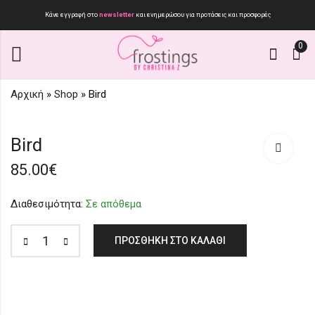
Κάνε εγγραφή στο
newsletter
και ενημερώσου για προτάσεις και προσφορές
0
Αρχική
»
Shop
»
Bird
Sharp
Sharp
Bird
20.00
20.90
€
€
25.00
€
85.00
€
Διαθεσιμότητα:
Σε απόθεμα
ΠΡΟΣΘΉΚΗ ΣΤΟ ΚΑΛΆΘΙ