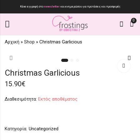
Κάνε εγγραφή στο
newsletter
και ενημερώσου για προτάσεις και προσφορές
0
Αρχική
»
Shop
»
Christmas Garlicious
As simple as that 2.
X X V Necklace
20.90
21.90
€
€
Christmas Garlicious
15.90
€
Διαθεσιμότητα:
Εκτός αποθέματος
Κατηγορία:
Uncategorized