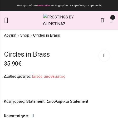
Κάνε εγγραφή στο
newsletter
και ενημερώσου για προτάσεις και προσφορές
0
Αρχική
»
Shop
»
Circles in Brass
SC160
The Round
Circles in Brass
Collection...Black
10.90
€
Red White edition
35.90
€
70.90
€
Διαθεσιμότητα:
Εκτός αποθέματος
Κατηγορίες:
Statement
,
Σκουλαρίκια Statement
Κοινοποίησε: