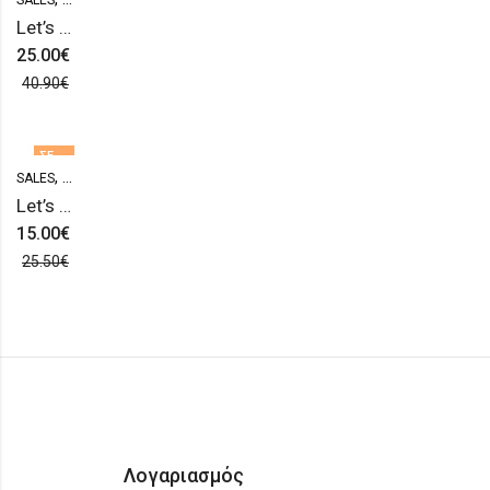
Let’s Sparkle in Green Cuff
ΕΚΤΌΣ
ΑΠΟΘΈΜΑΤΟΣ
25.00
€
40.90
€
ΣΕ
ΠΡΟΣΦΟΡΆ
,
,
,
SALES
SALES
STATEMENT
ΣΚΟΥΛΑΡΊΚΙΑ STATEMENT
Let’s Sparkle with Hearts 1.
15.00
€
25.50
€
Λογαριασμός