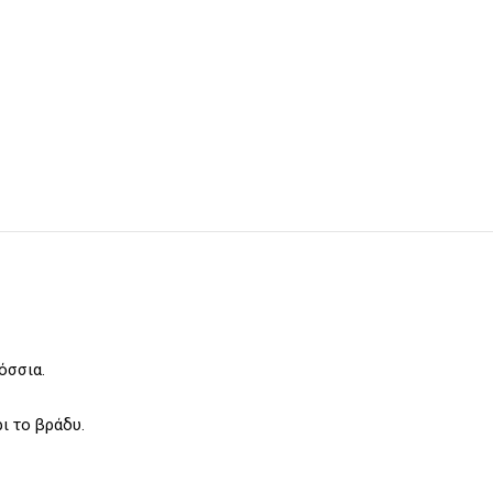
όσσια.
ι το βράδυ.