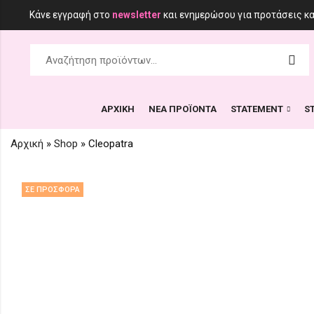
Κάνε εγγραφή στο
newsletter
και ενημερώσου για προτάσεις κ
ΑΡΧΙΚΗ
ΝΕΑ ΠΡΟΪΟΝΤΑ
STATEMENT
S
Αρχική
»
Shop
»
Cleopatra
ΣΕ ΠΡΟΣΦΟΡΆ