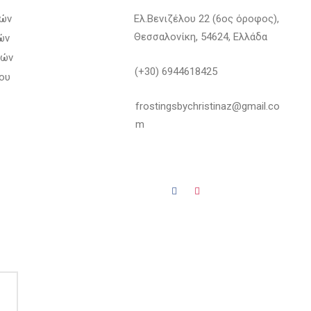
λών
Ελ.Βενιζέλου 22 (6ος όροφος),
Θεσσαλονίκη, 54624, Ελλάδα
ών
φών
(+30) 6944618425
ου
frostingsbychristinaz@gmail.co
m