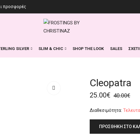
αι προσφορές
TERLING SILVER
SLIM & CHIC
SHOP THE LOOK
SALES
ΣΧΕΤ
Cleopatra
25.00
€
40.00
€
Διαθεσιμότητα:
Τελευτα
ΠΡΟΣΘΉΚΗ ΣΤΟ ΚΑ