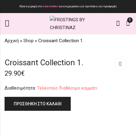
Κάνε εγγραφή στο
newsletter
και ενημερώσου για προτάσεις και προσφορές
0
Αρχική
»
Shop
»
Croissant Collection 1.
Put everything on Red
Florale in Shiny Green
Croissant Collection 1.
45.90
45.00
€
€
29.90
€
Διαθεσιμότητα:
Τελευταίο διαθέσιμο κομμάτι
ΠΡΟΣΘΉΚΗ ΣΤΟ ΚΑΛΆΘΙ