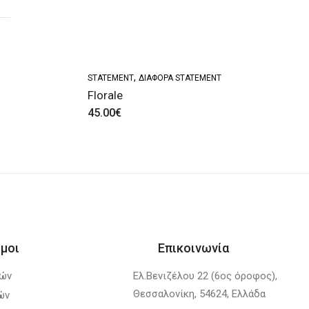
,
STATEMENT
ΔΙΆΦΟΡΑ STATEMENT
Florale
45.00
€
μοι
Επικοινωνία
λών
Ελ.Βενιζέλου 22 (6ος όροφος),
Θεσσαλονίκη, 54624, Ελλάδα
ών