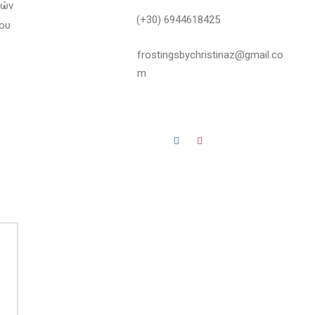
φών
(+30) 6944618425
ου
frostingsbychristinaz@gmail.co
m