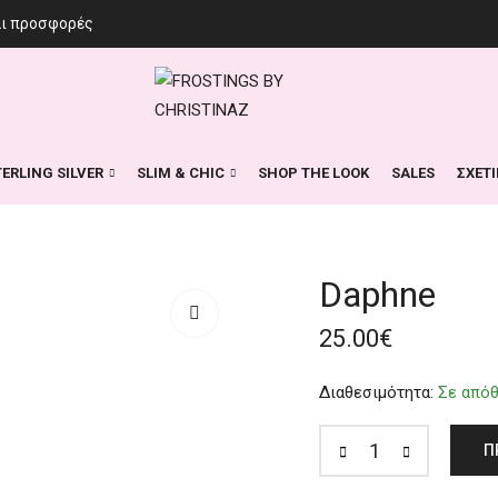
αι προσφορές
TERLING SILVER
SLIM & CHIC
SHOP THE LOOK
SALES
ΣΧΕΤ
Daphne
25.00
€
Διαθεσιμότητα:
Σε από
Π