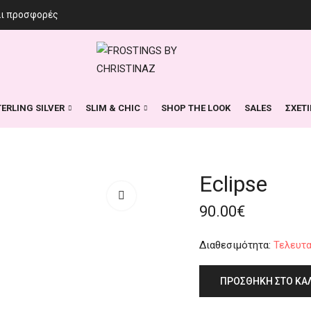
αι προσφορές
TERLING SILVER
SLIM & CHIC
SHOP THE LOOK
SALES
ΣΧΕΤ
Eclipse
90.00
€
Διαθεσιμότητα:
Τελευτα
ΠΡΟΣΘΉΚΗ ΣΤΟ ΚΑ