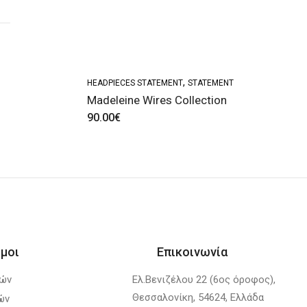
,
HEADPIECES STATEMENT
STATEMENT
Madeleine Wires Collection
90.00
€
μοι
Επικοινωνία
λών
Ελ.Βενιζέλου 22 (6ος όροφος),
Θεσσαλονίκη, 54624, Ελλάδα
ών