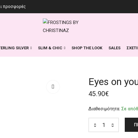
αι προσφορές
TERLING SILVER
SLIM & CHIC
SHOP THE LOOK
SALES
ΣΧΕΤ
Eyes on yo
45.90
€
Διαθεσιμότητα:
Σε από
Π
Eyes