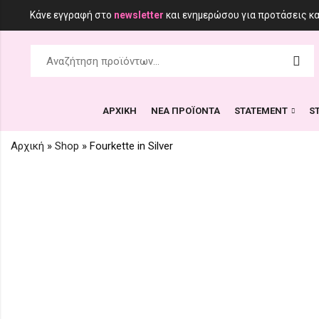
Κάνε εγγραφή στο
newsletter
και ενημερώσου για προτάσεις κ
ΑΡΧΙΚΗ
ΝΕΑ ΠΡΟΪΟΝΤΑ
STATEMENT
S
Αρχική
»
Shop
»
Fourkette in Silver