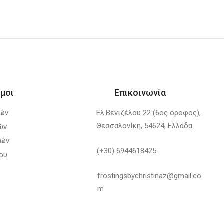
μοι
Επικοινωνία
λών
Ελ.Βενιζέλου 22 (6ος όροφος),
Θεσσαλονίκη, 54624, Ελλάδα
ών
φών
(+30) 6944618425
ου
frostingsbychristinaz@gmail.co
m