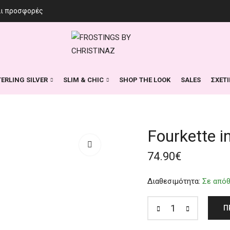
αι προσφορές
TERLING SILVER
SLIM & CHIC
SHOP THE LOOK
SALES
ΣΧΕΤ
Fourkette in
74.90
€
Διαθεσιμότητα:
Σε από
Π