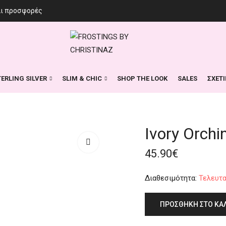
αι προσφορές
TERLING SILVER
SLIM & CHIC
SHOP THE LOOK
SALES
ΣΧΕΤ
Ivory Orchin
45.90
€
Διαθεσιμότητα:
Τελευτα
ΠΡΟΣΘΉΚΗ ΣΤΟ ΚΑ