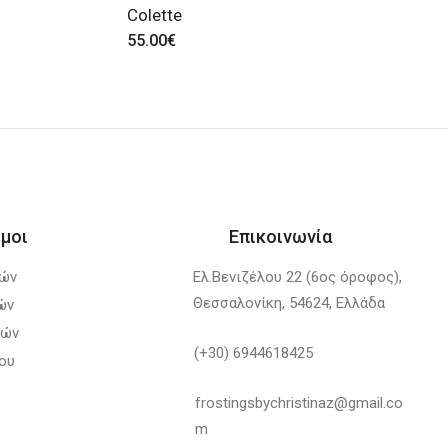
Colette
55.00
€
μοι
Επικοινωνία
λών
Ελ.Βενιζέλου 22 (6ος όροφος),
Θεσσαλονίκη, 54624, Ελλάδα
ών
φών
(+30) 6944618425
ου
frostingsbychristinaz@gmail.co
m