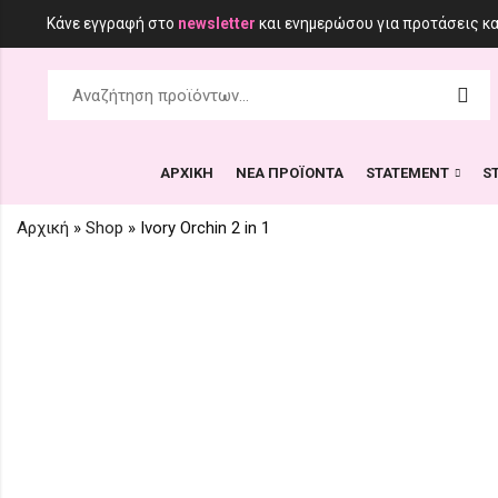
Κάνε εγγραφή στο
newsletter
και ενημερώσου για προτάσεις κ
ΑΡΧΙΚΗ
ΝΕΑ ΠΡΟΪΟΝΤΑ
STATEMENT
S
Αρχική
»
Shop
»
Ivory Orchin 2 in 1