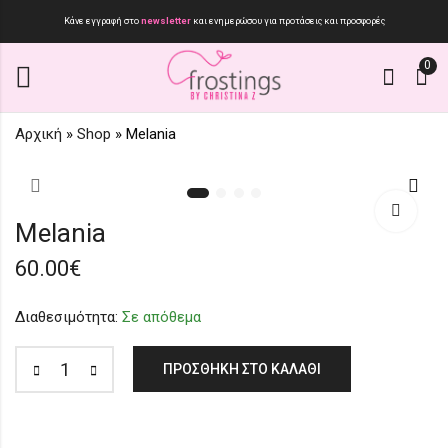
Κάνε εγγραφή στο
newsletter
και ενημερώσου για προτάσεις και προσφορές
0
Αρχική
»
Shop
»
Melania
Hermione Wires
Melania (II)
Collection (II)
60.00
€
Melania
35.00
€
60.00
€
Διαθεσιμότητα:
Σε απόθεμα
ΠΡΟΣΘΉΚΗ ΣΤΟ ΚΑΛΆΘΙ