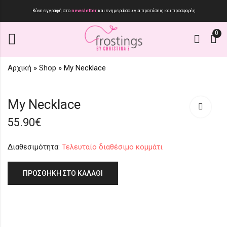
Κάνε εγγραφή στο
newsletter
και ενημερώσου για προτάσεις και προσφορές
0
Αρχική
»
Shop
»
My Necklace
Morning Sunshine
SC326
My Necklace
25.90
25.90
€
€
55.90
€
Διαθεσιμότητα:
Τελευταίο διαθέσιμο κομμάτι
ΠΡΟΣΘΉΚΗ ΣΤΟ ΚΑΛΆΘΙ