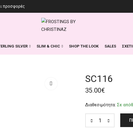
αι προσφορές
TERLING SILVER
SLIM & CHIC
SHOP THE LOOK
SALES
ΣΧΕΤ
SC116
35.00
€
Διαθεσιμότητα:
Σε από
Π
SC116