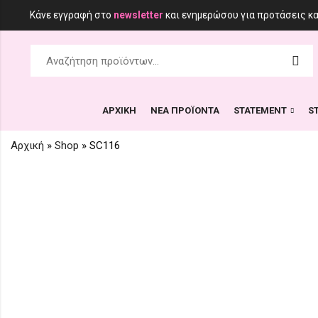
Κάνε εγγραφή στο
newsletter
και ενημερώσου για προτάσεις κ
ΑΡΧΙΚΗ
ΝΕΑ ΠΡΟΪΟΝΤΑ
STATEMENT
S
Αρχική
»
Shop
»
SC116