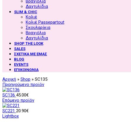
Βραχιόλια
Δαχτυλίδια
SLIM & CHIC
Κολιέ
Κολιέ Passepartout
Σκουλαρίκια
Βραχιόλια
Δαχτυλίδια
SHOP THE LOOK
SALES
ΣΧΕΤΙΚΑ ΜΕ ΕΜΑΣ
BLOG
EVENTS
ΕΠΙΚΟΙΝΩΝΙΑ
Αρχική
»
Shop
»
SC135
Προηγούμενο προϊόν
SC136
45.00
€
Επόμενο προϊόν
SC221
20.90
€
Lightbox