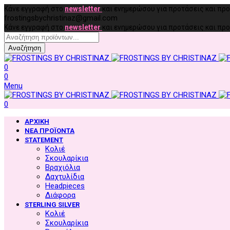
Κάνε εγγραφή στο
newsletter
και ενημερώσου για προτάσεις και π
frostingsbychristinaz@gmail.com
Κάνε εγγραφή στο
newsletter
και ενημερώσου για προτάσεις και π
Αναζήτηση
0
0
Menu
0
ΑΡΧΙΚΗ
ΝΕΑ ΠΡΟΪΟΝΤΑ
STATEMENT
Κολιέ
Σκουλαρίκια
Βραχιόλια
Δαχτυλίδια
Headpieces
Διάφορα
STERLING SILVER
Κολιέ
Σκουλαρίκια