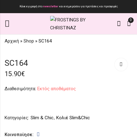
Κάνε εγγραφή στο
newsletter
και ενημερώσου για προτάσεις και προσφορές
0
Αρχική
»
Shop
»
SC164
SC410
Bird Bracelet
SC164
15.90
65.90
€
€
15.90
€
Διαθεσιμότητα:
Εκτός αποθέματος
Κατηγορίες:
Slim & Chic
,
Κολιέ Slim&Chic
Κοινοποίησε: