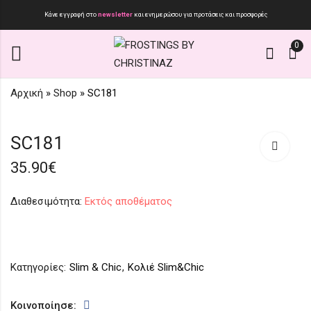
Κάνε εγγραφή στο
newsletter
και ενημερώσου για προτάσεις και προσφορές
0
Αρχική
»
Shop
»
SC181
Autumn '25 The
Wire Collection 2025
SC181
orange edition
edition
35.90
€
45.90
75.90
€
€
Διαθεσιμότητα:
Εκτός αποθέματος
Κατηγορίες:
Slim & Chic
,
Κολιέ Slim&Chic
Κοινοποίησε: