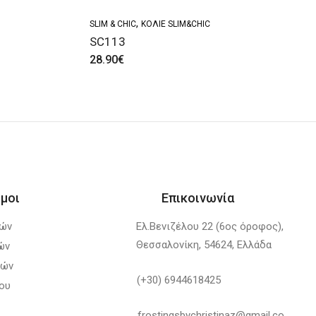
,
SLIM & CHIC
ΚΟΛΙΈ SLIM&CHIC
SC113
28.90
€
μοι
Επικοινωνία
λών
Ελ.Βενιζέλου 22 (6ος όροφος),
Θεσσαλονίκη, 54624, Ελλάδα
ών
φών
(+30) 6944618425
ου
frostingsbychristinaz@gmail.co