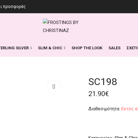
αι προσφορές
TERLING SILVER
SLIM & CHIC
SHOP THE LOOK
SALES
ΣΧΕΤ
SC198
21.90
€
Διαθεσιμότητα:
Εκτός α
Κατηγορίες:
Slim & Chic