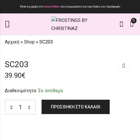
Κάνε εγγραφή στο
newsletter
και ενημερώσου για προτάσεις και προσφορές
0
Αρχική
»
Shop
»
SC203
SC201
SC204
SC203
30.90
15.90
€
€
39.90
€
Διαθεσιμότητα:
Σε απόθεμα
ΠΡΟΣΘΉΚΗ ΣΤΟ ΚΑΛΆΘΙ