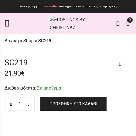
Κάνε εγγραφή στο
newsletter
και ενημερώσου για προτάσεις και προσφορές
0
Αρχική
»
Shop
»
SC219
SC220
SC136
SC219
17.90
45.00
€
€
21.90
€
Διαθεσιμότητα:
Σε απόθεμα
ΠΡΟΣΘΉΚΗ ΣΤΟ ΚΑΛΆΘΙ