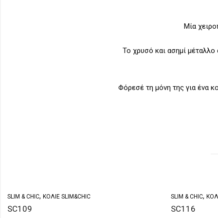
Μία χειρο
Το χρυσό και ασημί μέταλλο 
Φόρεσέ τη μόνη της για ένα κ
,
,
SLIM & CHIC
ΚΟΛΙΈ SLIM&CHIC
SLIM & CHIC
ΚΟΛ
SC109
SC116