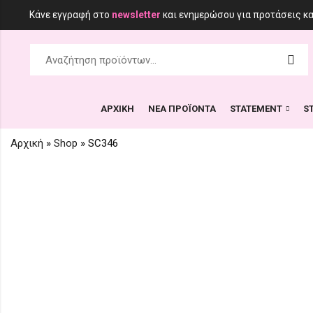
Κάνε εγγραφή στο
newsletter
και ενημερώσου για προτάσεις κ
ΑΡΧΙΚΗ
ΝΕΑ ΠΡΟΪΟΝΤΑ
STATEMENT
S
Αρχική
»
Shop
»
SC346