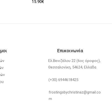
15.90
€
μοι
Επικοινωνία
λών
Ελ.Βενιζέλου 22 (6ος όροφος),
Θεσσαλονίκη, 54624, Ελλάδα
ών
φών
(+30) 6944618425
ου
frostingsbychristinaz@gmail.co
m