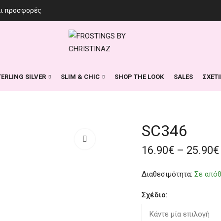
αι προσφορές
TERLING SILVER
SLIM & CHIC
SHOP THE LOOK
SALES
ΣΧΕΤ
SC346
16.90
€
–
25.90
€
Διαθεσιμότητα:
Σε από
Σχέδιο: