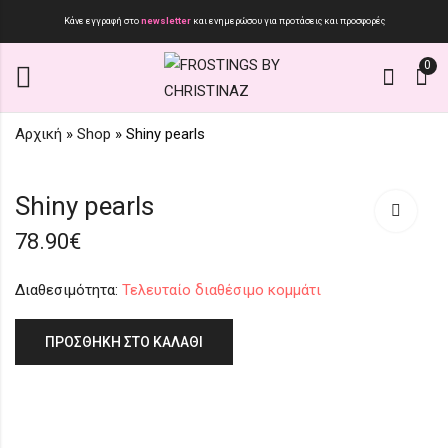
Κάνε εγγραφή στο
newsletter
και ενημερώσου για προτάσεις και προσφορές
0
Αρχική
»
Shop
»
Shiny pearls
SC405
Shiny Star
Shiny pearls
15.90
75.00
€
€
78.90
€
Διαθεσιμότητα:
Τελευταίο διαθέσιμο κομμάτι
ΠΡΟΣΘΉΚΗ ΣΤΟ ΚΑΛΆΘΙ