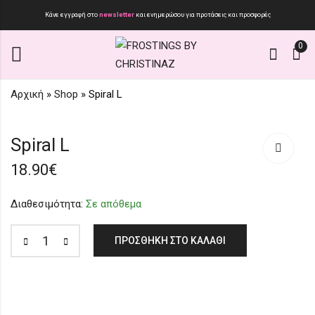
Κάνε εγγραφή στο
newsletter
και ενημερώσου για προτάσεις και προσφορές
0
Αρχική
»
Shop
»
Spiral L
Spiral XL
SC115
Spiral L
13.90
25.00
€
€
19.90
€
18.90
€
Διαθεσιμότητα:
Σε απόθεμα
ΠΡΟΣΘΉΚΗ ΣΤΟ ΚΑΛΆΘΙ