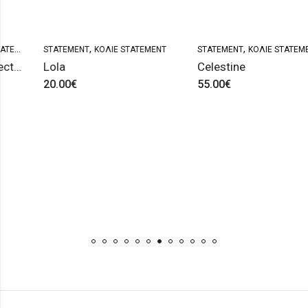
,
,
STATEMENT
ΚΟΛΙΈ STATEMENT
STATEMENT
ΚΟΛΙΈ STATEMENT
ires Collection
Lola
Celestine
20.00
€
55.00
€