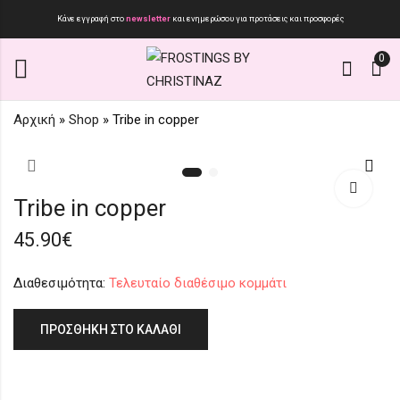
Κάνε εγγραφή στο
newsletter
και ενημερώσου για προτάσεις και προσφορές
0
Αρχική
»
Shop
»
Tribe in copper
Tribe in black
Premium Συλλογή
Arctic Gold
45.90
€
Tribe in copper
75.90
€
45.90
€
Διαθεσιμότητα:
Τελευταίο διαθέσιμο κομμάτι
ΠΡΟΣΘΉΚΗ ΣΤΟ ΚΑΛΆΘΙ